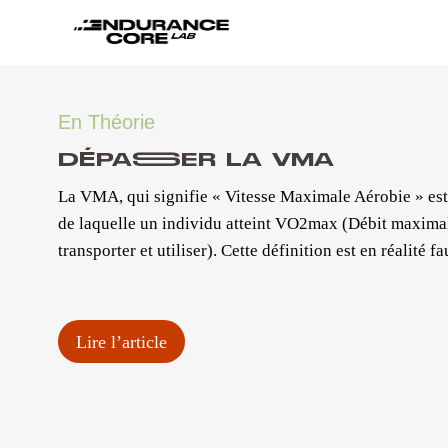
Aller
au
contenu
En Théorie
DÉPASSER LA VMA
La VMA, qui signifie « Vitesse Maximale Aérobie » est 
de laquelle un individu atteint VO2max (Débit maximal
transporter et utiliser). Cette définition est en réalité f
Lire l’article